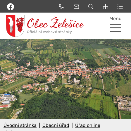
Menu
Úvodní stránka
Obecní úřad
Úřad online