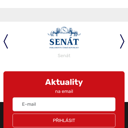
Senát
Aktuality
na email
PŘIHLÁSIT