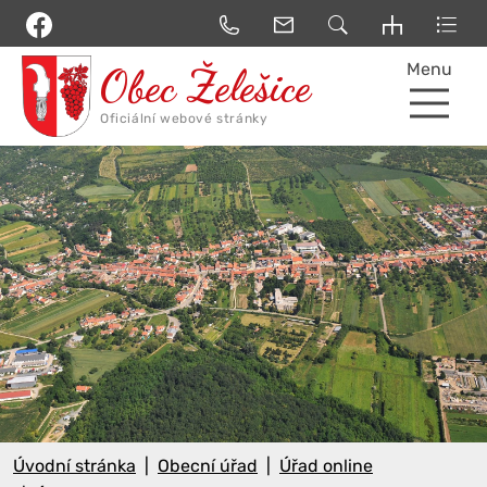
Menu
Úvodní stránka
Obecní úřad
Úřad online