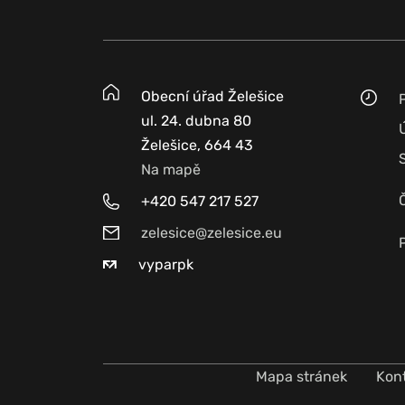
Obecní úřad Želešice
ul. 24. dubna 80
Želešice, 664 43
Na mapě
+420 547 217 527
zelesice@zelesice.eu
vyparpk
Mapa stránek
Kon