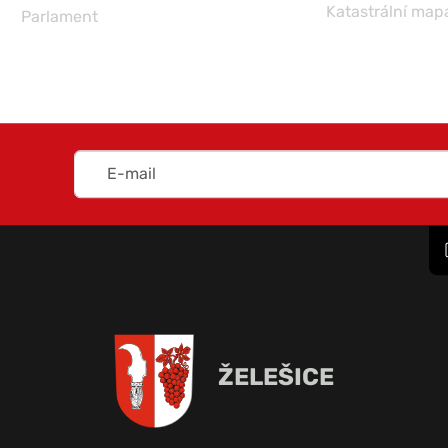
Katastrální map
Parlament
ŽELEŠICE