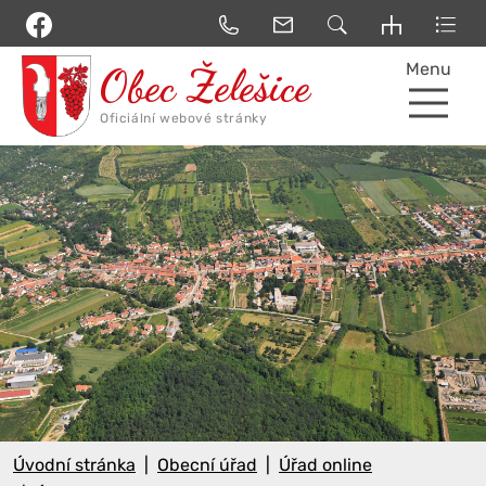
Menu
Úvodní stránka
Obecní úřad
Úřad online