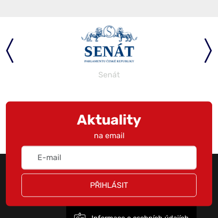
Senát
Aktuality
na email
PŘIHLÁSIT