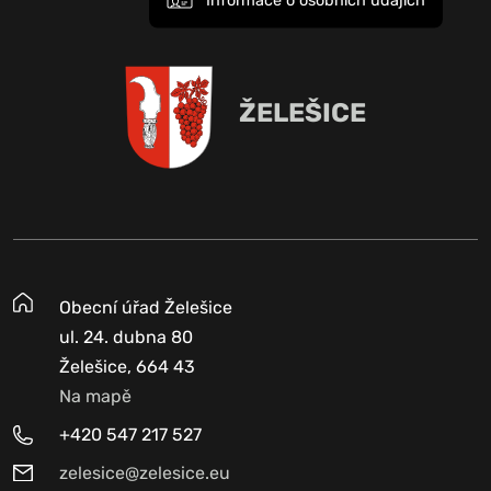
Informace o osobních údajích
ŽELEŠICE
Obecní úřad Želešice
ul. 24. dubna 80
Želešice, 664 43
Na mapě
+420 547 217 527
zelesice@zelesice.eu