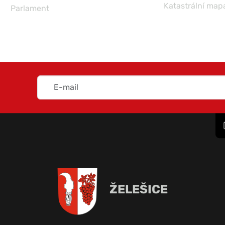
Katastrální map
Parlament
ŽELEŠICE