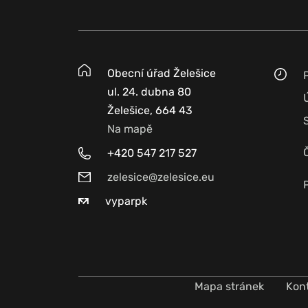
Obecní úřad Želešice
ul. 24. dubna 80
Želešice, 664 43
Na mapě
+420 547 217 527
zelesice@zelesice.eu
vyparpk
Mapa stránek
Kon