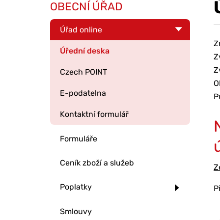
OBECNÍ ÚŘAD
Úřad online
Z
Úřední deska
Z
Z
Czech POINT
O
E-podatelna
P
Kontaktní formulář
Formuláře
Ceník zboží a služeb
Z
Poplatky
P
Smlouvy