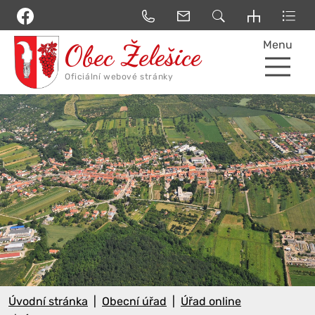
Menu
Úvodní stránka
Obecní úřad
Úřad online