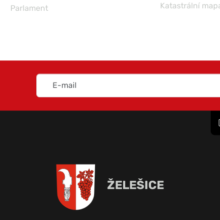
Katastrální map
Parlament
ŽELEŠICE