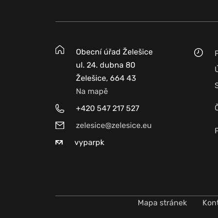
Obecní úřad Želešice
ul. 24. dubna 80
Želešice, 664 43
Na mapě
+420 547 217 527
zelesice@zelesice.eu
vyparpk
Mapa stránek
Kon