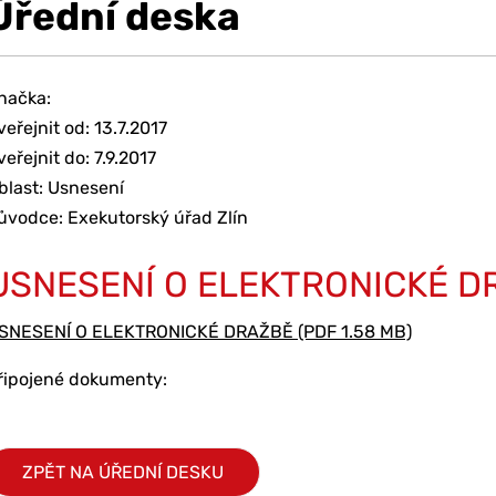
Úřední deska
načka:
veřejnit od: 13.7.2017
veřejnit do: 7.9.2017
blast: Usnesení
ůvodce: Exekutorský úřad Zlín
USNESENÍ O ELEKTRONICKÉ D
SNESENÍ O ELEKTRONICKÉ DRAŽBĚ (PDF 1.58 MB)
řipojené dokumenty:
ZPĚT NA ÚŘEDNÍ DESKU