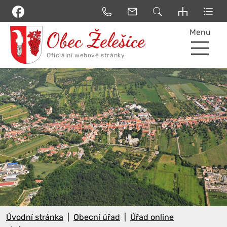
Menu
Úvodní stránka
Obecní úřad
Úřad online