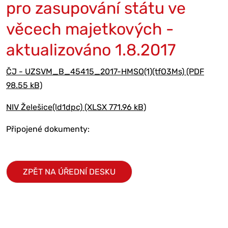
pro zasupování státu ve
věcech majetkových -
aktualizováno 1.8.2017
ČJ - UZSVM_B_45415_2017-HMSO(1)(tfO3Ms) (PDF
98.55 kB)
NIV Želešice(ld1dpc) (XLSX 771.96 kB)
Připojené dokumenty:
ZPĚT NA ÚŘEDNÍ DESKU