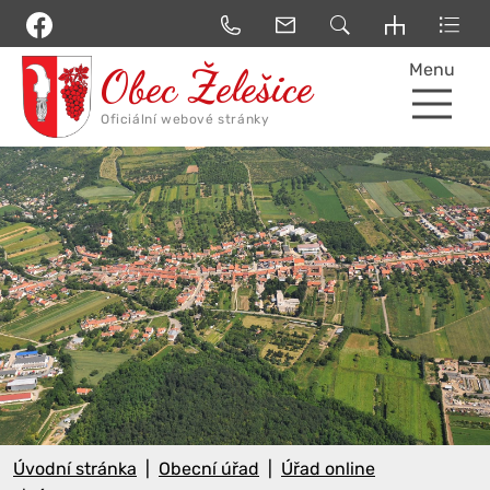
Menu
Úvodní stránka
Obecní úřad
Úřad online