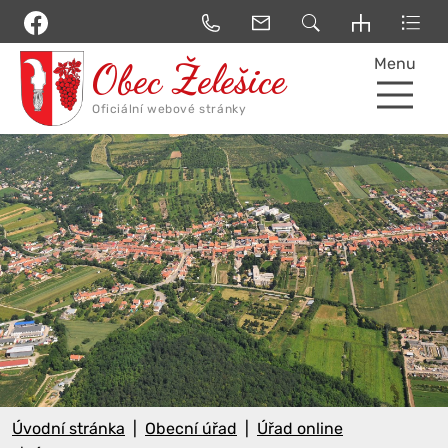
Menu
Úvodní stránka
Obecní úřad
Úřad online