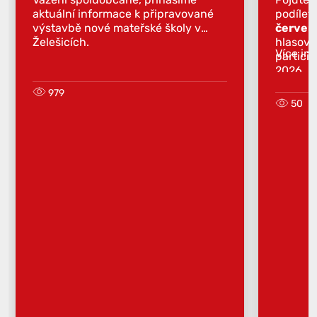
aktuální informace k připravované
podílet
výstavbě nové mateřské školy v
červen
Želešicích.
hlasova
Více in
partici
2026.
979
50