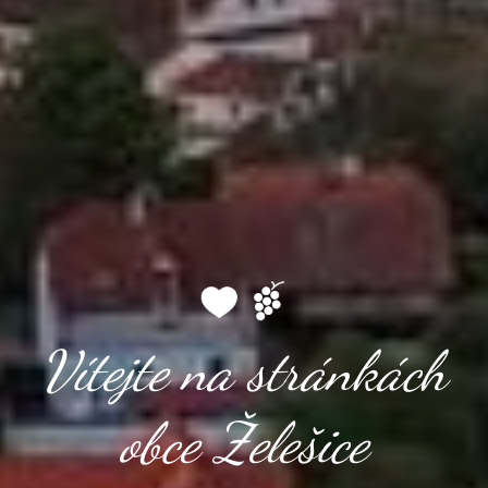
Vítejte na stránkách
obce Želešice