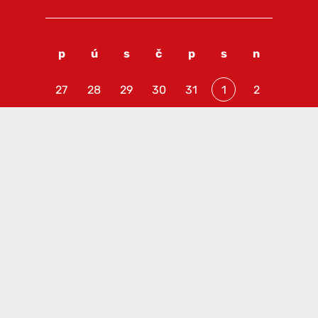
p
ú
s
č
p
s
n
27
28
29
30
31
1
2
3
4
5
6
7
8
9
10
11
12
13
14
15
16
17
18
19
20
21
22
23
24
25
26
27
28
29
30
31
1
2
3
4
5
6