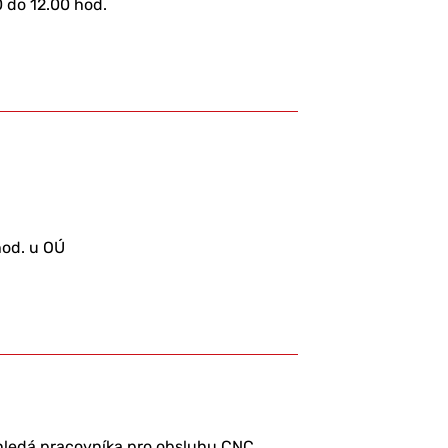
0 do 12.00 hod.
hod. u OÚ
hledá pracovníka pro obsluhu CNC