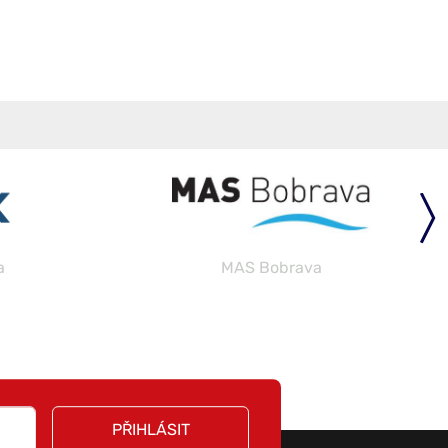
a
Místopisy.cz
PŘIHLÁSIT