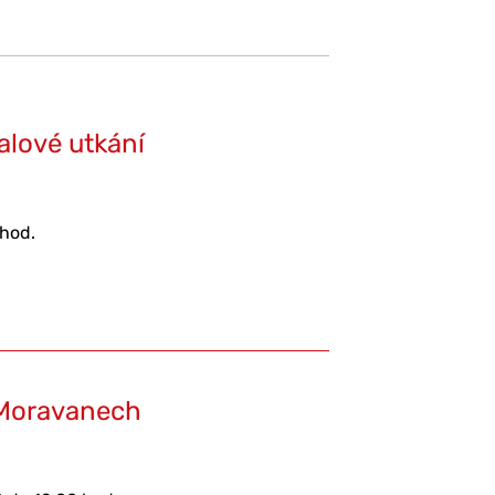
alové utkání
 hod.
 Moravanech