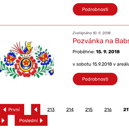
Podrobnosti
Zveřejněno 10. 9. 2018
Pozvánka na Bab
Proběhne:
15. 9. 2018
v sobotu 15.9.2018 v areál
Podrobnosti
První
213
214
215
216
21
Poslední