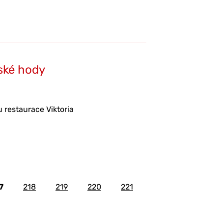
ské hody
u restaurace Viktoria
7
218
219
220
221