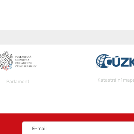
Katastrální mapa
MAS Bobrav