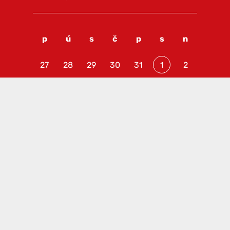
p
ú
s
č
p
s
n
27
28
29
30
31
1
2
3
4
5
6
7
8
9
10
11
12
13
14
15
16
17
18
19
20
21
22
23
24
25
26
27
28
29
30
31
1
2
3
4
5
6