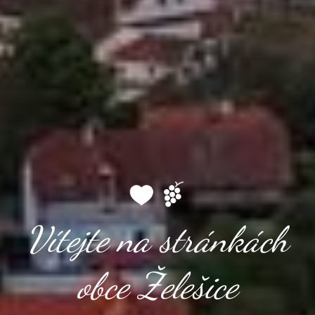
Vítejte na stránkách
obce Želešice