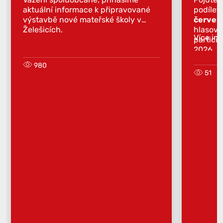
aktuální informace k připravované
podílet
výstavbě nové mateřské školy v
červen
Želešicích.
hlasova
Více in
partici
2026.
980
51