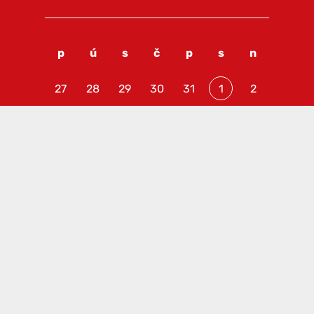
p
ú
s
č
p
s
n
27
28
29
30
31
1
2
3
4
5
6
7
8
9
10
11
12
13
14
15
16
17
18
19
20
21
22
23
24
25
26
27
28
29
30
31
1
2
3
4
5
6