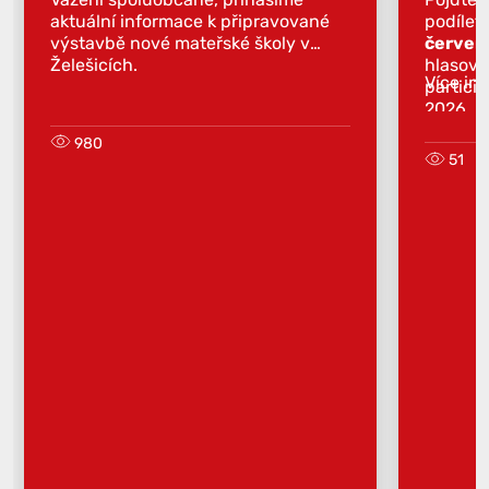
aktuální informace k připravované
podílet
výstavbě nové mateřské školy v
červen
Želešicích.
hlasova
Více in
partici
2026.
980
51