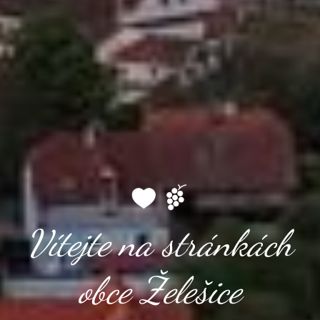
Vítejte na stránkách
obce Želešice