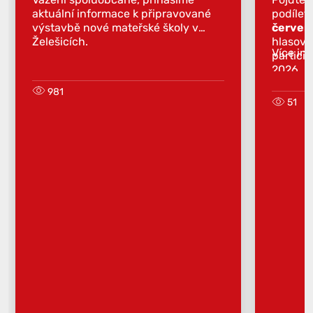
aktuální informace k připravované
podílet
výstavbě nové mateřské školy v
červen
Želešicích.
hlasova
Více in
partici
2026.
981
51