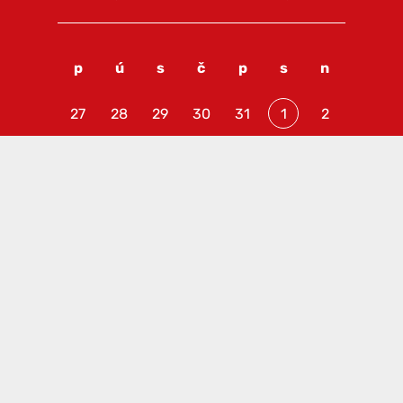
p
ú
s
č
p
s
n
27
28
29
30
31
1
2
3
4
5
6
7
8
9
10
11
12
13
14
15
16
17
18
19
20
21
22
23
24
25
26
27
28
29
30
31
1
2
3
4
5
6