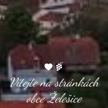
Vítejte na stránkách
obce Želešice