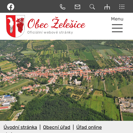
Menu
Úvodní stránka
Obecní úřad
Úřad online