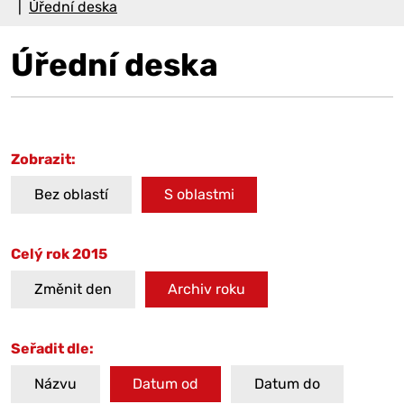
Úřední deska
Úřední deska
Zobrazit:
Bez oblastí
S oblastmi
Celý rok 2015
Změnit den
Archiv roku
Seřadit dle:
Názvu
Datum od
Datum do