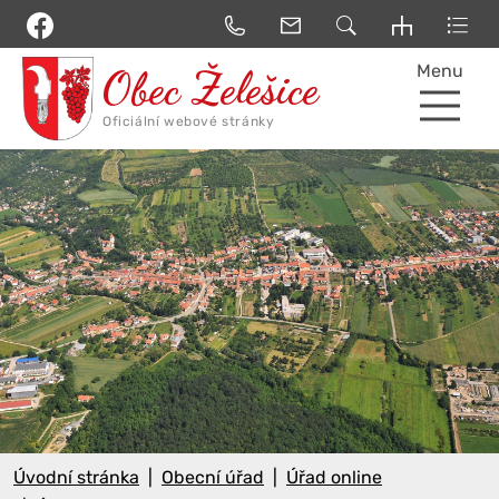
Menu
Úvodní stránka
Obecní úřad
Úřad online