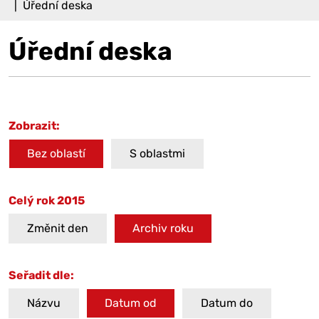
Úřední deska
Úřední deska
Zobrazit:
Bez oblastí
S oblastmi
Celý rok 2015
Změnit den
Archiv roku
Seřadit dle:
Názvu
Datum od
Datum do