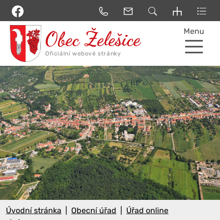
Menu
Úvodní stránka
Obecní úřad
Úřad online