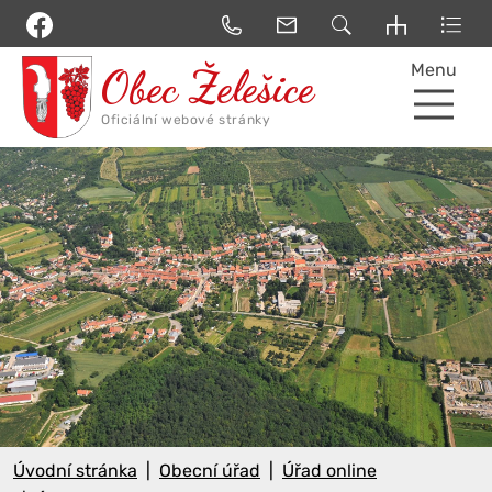
Menu
Úvodní stránka
Obecní úřad
Úřad online