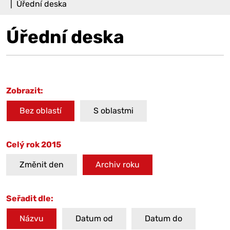
Úřední deska
Úřední deska
Zobrazit:
Bez oblastí
S oblastmi
Celý rok 2015
Změnit den
Archiv roku
Seřadit dle:
Názvu
Datum od
Datum do