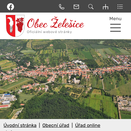
Menu
Úvodní stránka
Obecní úřad
Úřad online