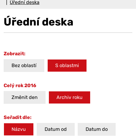
Úřední deska
Úřední deska
Zobrazit:
Bez oblastí
S oblastmi
Celý rok 2016
Změnit den
Archiv roku
Seřadit dle:
Názvu
Datum od
Datum do