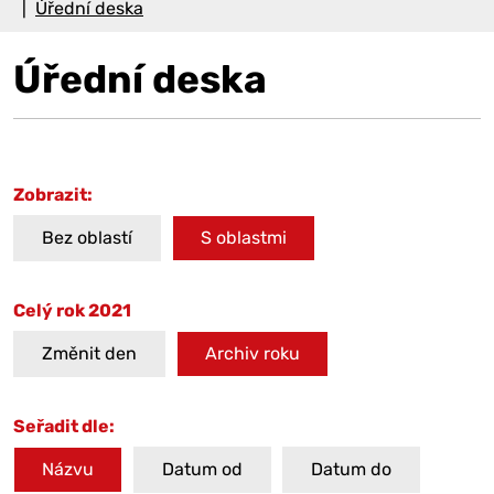
Úřední deska
Úřední deska
Zobrazit:
Bez oblastí
S oblastmi
Celý rok 2021
Změnit den
Archiv roku
Seřadit dle:
Názvu
Datum od
Datum do