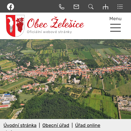
Menu
Úvodní stránka
Obecní úřad
Úřad online