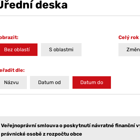
Úřední deska
obrazit:
Celý rok
Bez oblastí
S oblastmi
Změni
eřadit dle:
Názvu
Datum od
Datum do
Veřejnoprávní smlouva o poskytnutí návratné finanční 
právnické osobě z rozpočtu obce