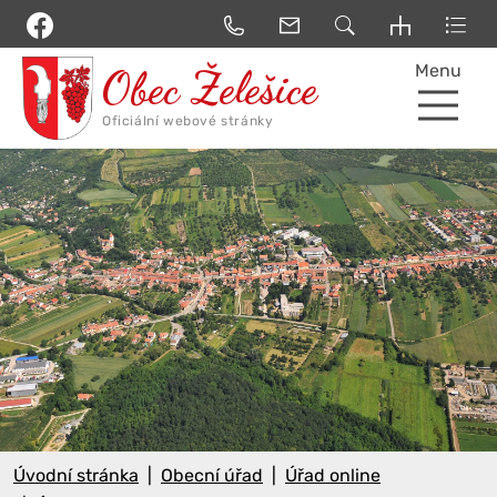
Menu
Úvodní stránka
Obecní úřad
Úřad online