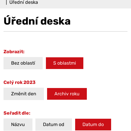
Úřední deska
Úřední deska
Zobrazit:
Bez oblastí
S oblastmi
Celý rok 2023
Změnit den
Archiv roku
Seřadit dle:
Názvu
Datum od
Datum do